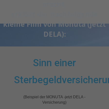
macht,
erklärt der nachfolgende
kleine Film von Monuta (jetzt
DELA):
Sinn einer
Sterbegeldversicheru
(Beispiel der MONUTA -jetzt DELA -
Versicherung)