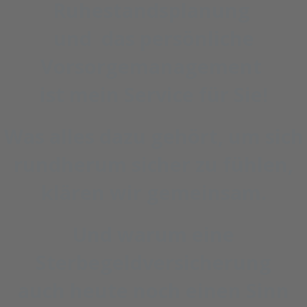
Ruhestandsplanung
und das persönliche
Vorsorgemanagement
ist mein Service für Sie!
Was alles dazu gehört, um sich
rundherum sicher zu fühlen,
klären wir gemeinsam.
Und warum eine
Sterbegeldversicherung
auch heute noch einen Sinn