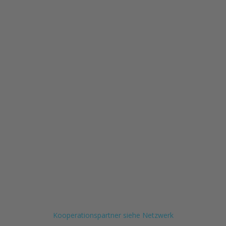
Ruhestandsberatun
Vorsorgemanageme
Versicherungsmaklerin
für
die weibliche Generation
ab 50 - 70 - 90
Sitz: Landsberg am Lech
(
)
Kooperationspartner siehe Netzwerk